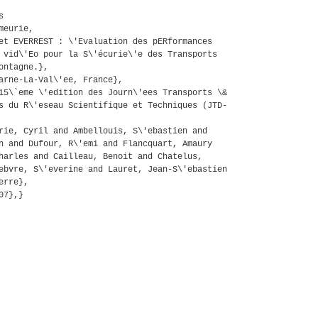
s
meurie,
et EVERREST : \'Evaluation des pERformances
 vid\'Eo pour la S\'écurie\'e des Transports
ontagne.},
arne-La-Val\'ee, France},
15\`eme \'edition des Journ\'ees Transports \&
s du R\'eseau Scientifique et Techniques (JTD-
rie, Cyril and Ambellouis, S\'ebastien and
n and Dufour, R\'emi and Flancquart, Amaury
harles and Cailleau, Benoit and Chatelus,
ebvre, S\'everine and Lauret, Jean-S\'ebastien
erre},
07},}