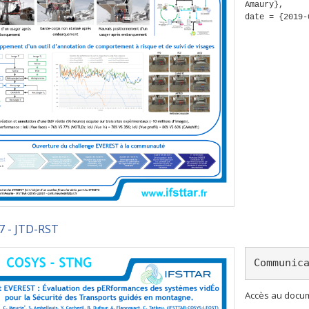
Amaury},
date = {2019-
7 - JTD-RST
Communic
Accès au docum