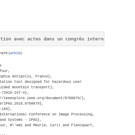
ation avec actes dans un congrès international
ent (
article
)
s
four,
ophia Antipolis, France},
tation tool designed for hazardous user
uided mountain transport},
-72810-247-4},
//ieeexplore.ieee.org/document/8708879/},
9/IPAS.2018.8708879},
-168},
International Conference on Image Processing,
and Systems - IPAS},
our, R\'emi and Meurie, Cyril and Flancquart,