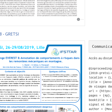
8 - GRETSI
Communic
Accès au docum
@inproceeding
{2019-gretsi-
location = {L
title = {Anno
de visages da
url = {https:
pages = {4p},
booktitle = {
signal et des
author = {Meu