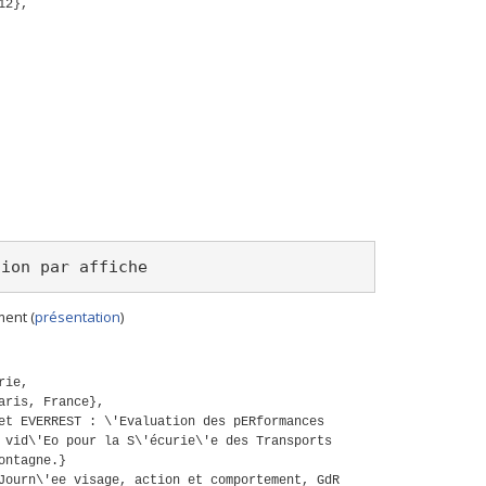
12},
tion par affiche 
ent (
présentation
)
rie,
aris, France},
et EVERREST : \'Evaluation des pERformances
 vid\'Eo pour la S\'écurie\'e des Transports
montagne.}
Journ\'ee visage, action et comportement, GdR