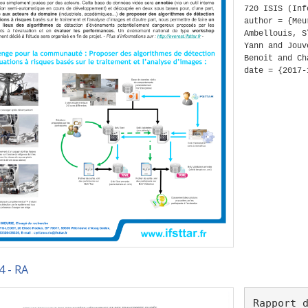
720 ISIS (Inf
author = {Meu
Ambellouis, S
Yann and Jouv
Benoit and Ch
date = {2017-
4 - RA
Rapport 