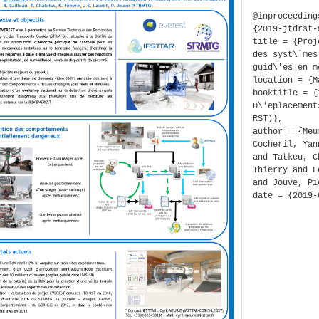
@inproceeding
{2019-jtdrst-
title = {Proj
des syst\`mes
guid\'es en m
location = {M
booktitle = {
D\'eplacement
RST)},
author = {Meu
Cocheril, Yan
and Tatkeu, C
Thierry and F
and Jouve, Pi
date = {2019-