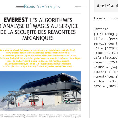
Article 
Accès au docum
@article
{2020-lemag-j
title = {EVER
service des l
url = {http:/
skiables.fr/s
a2fa-6f2dca09
pages = {27-2
volume = {54}
journaltitle 
remont\'ees m
author = {Jou
date = {2020-