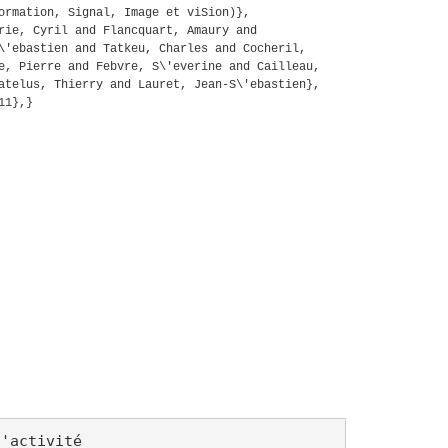
ormation, Signal, Image et viSion)},
rie, Cyril and Flancquart, Amaury and
\'ebastien and Tatkeu, Charles and Cocheril,
e, Pierre and Febvre, S\'everine and Cailleau,
atelus, Thierry and Lauret, Jean-S\'ebastien},
11},}
d'activité