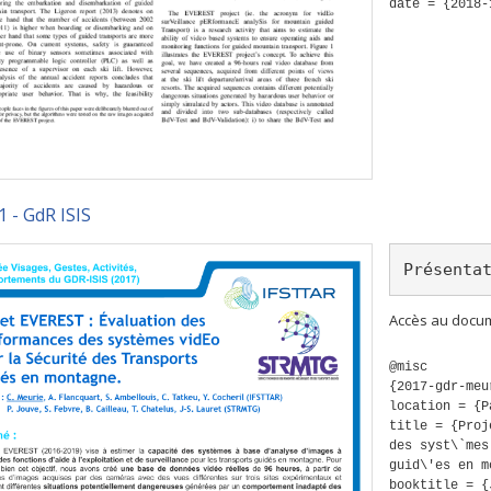
date = {2018-
 - GdR ISIS
Présenta
Accès au docum
@misc
{2017-gdr-meu
location = {P
title = {Proj
des syst\`mes
guid\'es en 
booktitle = {