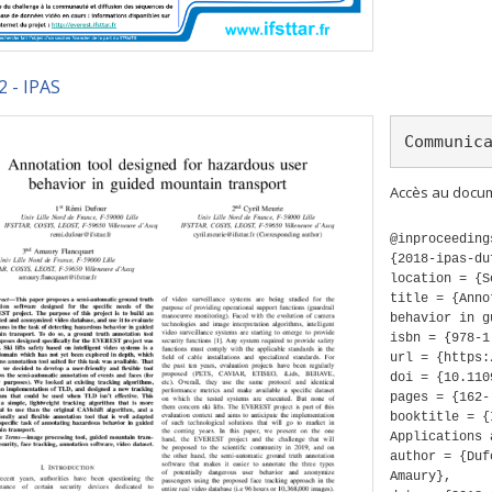
2 - IPAS
Communic
Accès au docum
@inproceeding
{2018-ipas-du
location = {S
title = {Anno
behavior in g
isbn = {978-1
url = {https:
doi = {10.110
pages = {162-
booktitle = {
Applications 
author = {Duf
Amaury},