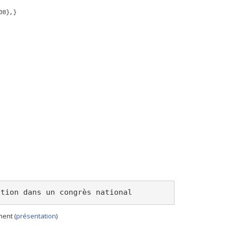
08},}
ation dans un congrès national
ent (
présentation
)