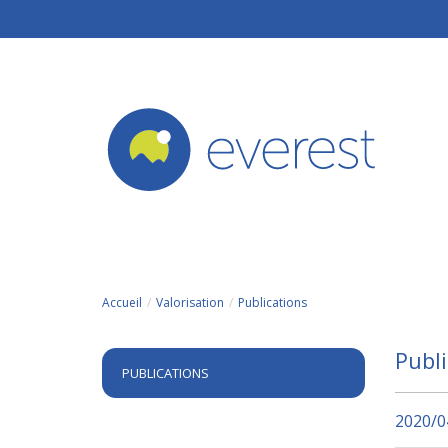
Aller au contenu principal
Accueil
Valorisation
Publications
Publi
PUBLICATIONS
2020/0