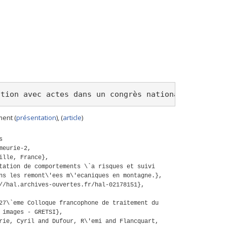
ation avec actes dans un congrès national
ent (
présentation
), (
article
)
s
meurie-2,
ille, France},
tation de comportements \`a risques et suivi
ns les remont\'ees m\'ecaniques en montagne.},
//hal.archives-ouvertes.fr/hal-02178151},
27\`eme Colloque francophone de traitement du
 images - GRETSI},
rie, Cyril and Dufour, R\'emi and Flancquart,