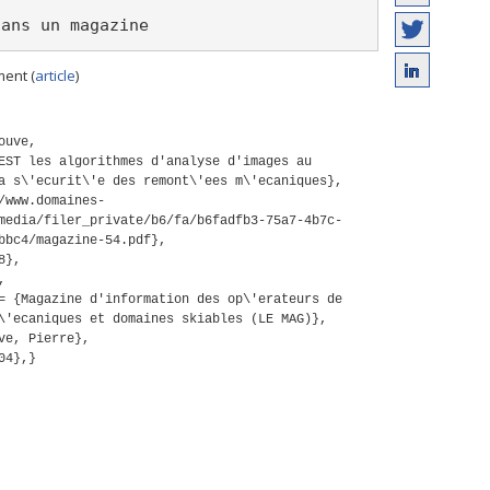
dans un magazine
ent (
article
)
ouve,
EST les algorithmes d'analyse d'images au
a s\'ecurit\'e des remont\'ees m\'ecaniques},
/www.domaines-
media/filer_private/b6/fa/b6fadfb3-75a7-4b7c-
bbc4/magazine-54.pdf},
8},
,
= {Magazine d'information des op\'erateurs de
\'ecaniques et domaines skiables (LE MAG)},
ve, Pierre},
04},}