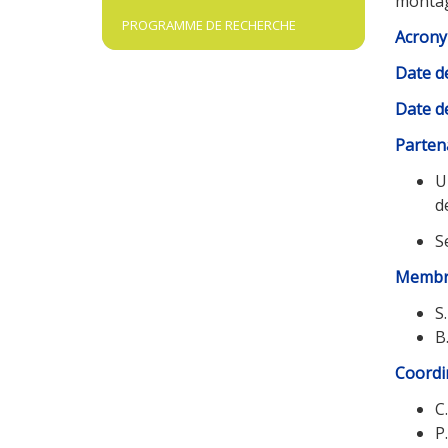
monta
PROGRAMME DE RECHERCHE
Acrony
Date d
Date de
Partena
U
d
S
Membre
S
B
Coordi
C
P