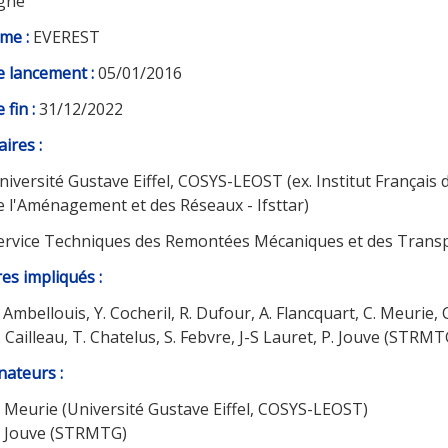
gne
me :
EVEREST
e lancement :
05/01/2016
 fin :
31/12/2022
ires :
niversité Gustave Eiffel, COSYS-LEOST (ex. Institut Français
e l'Aménagement et des Réseaux - Ifsttar)
ervice Techniques des Remontées Mécaniques et des Trans
s impliqués :
. Ambellouis, Y. Cocheril, R. Dufour, A. Flancquart, C. Meurie,
. Cailleau, T. Chatelus, S. Febvre, J-S Lauret, P. Jouve (STRMT
nateurs :
. Meurie (Université Gustave Eiffel, COSYS-LEOST)
. Jouve (STRMTG)